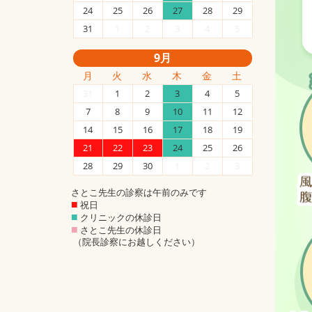
24
25
26
27
28
29
31
1
2
3
4
5
9月
月
火
水
木
金
土
31
1
2
3
4
5
7
8
9
10
11
12
14
15
16
17
18
19
21
22
23
24
25
26
28
29
30
1
2
3
さとこ先生の診察は午前のみです
■
祝日
■
クリニックの休診日
■
さとこ先生の休診日
（院長診察にお越しください）