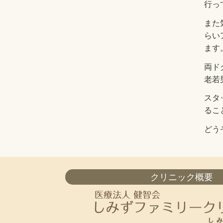
行っ
また
らい
ます
両ド
老若
スタ
るこ
どう
クリニック概要