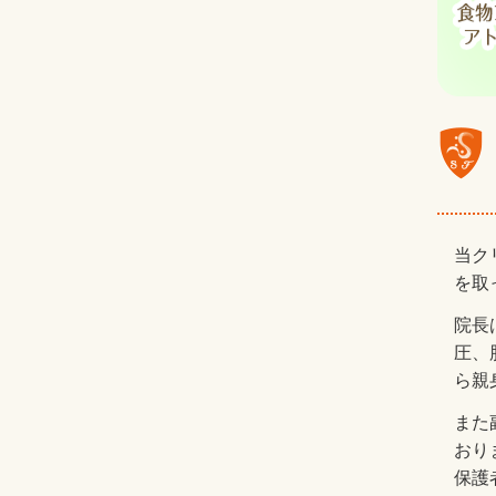
当ク
を取
院長
圧、
ら親
また
おり
保護